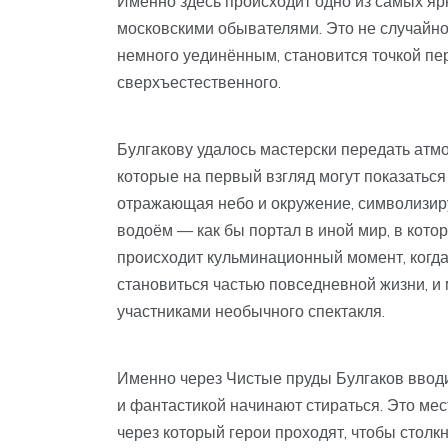
Именно здесь происходит одно из самых яр
московскими обывателями. Это не случайно
немного уединённым, становится точкой пе
сверхъестественного.
Булгакову удалось мастерски передать атм
которые на первый взгляд могут показаться
отражающая небо и окружение, символизиру
водоём — как бы портал в иной мир, в кото
происходит кульминационный момент, когда
становиться частью повседневной жизни, и м
участниками необычного спектакля.
Именно через Чистые пруды Булгаков вводи
и фантастикой начинают стираться. Это мес
через который герои проходят, чтобы столк