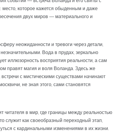
ких событий — встреча Воланда и его свиты с
: место, которое кажется обыденным и даже
ресечения двух миров — материального и
осферу неожиданности и тревоги через детали,
 незначительными. Вода в прудах, зеркально
ет иллюзорность восприятия реальности, а сам
ром правят магия и воля Воланда. Здесь же
 встречи с мистическими существами начинают
осквичи, не зная этого, сами становятся
т читателя в мир, где границы между реальностью
то служит как своеобразный переходный этап,
нуться с кардинальными изменениями в их жизни.