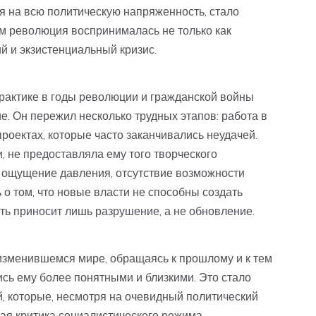
ря на всю политическую напряженность, стало
ом революция воспринималась не только как
й и экзистенциальный кризис.
практике в годы революции и гражданской войны
е. Он пережил несколько трудных этапов: работа в
проектах, которые часто заканчивались неудачей.
 не предоставляла ему того творческого
о ощущение давления, отсутствие возможности
о том, что новые власти не способны создать
ть приносит лишь разрушение, а не обновление.
 изменившемся мире, обращаясь к прошлому и к тем
сь ему более понятными и близкими. Это стало
й, которые, несмотря на очевидный политический
ная критика социалистического режима.